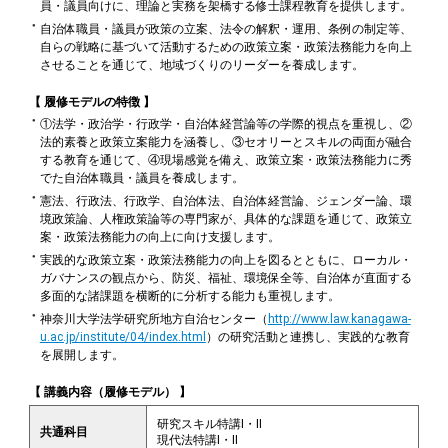
員・議員向けに、理論と実務を架橋する修士課程教育を提供します。
自治体職員・議員が政策の立案、法令の解釈・運用、条例の制定等、
自らの戦略に基づいて活動するための政策立案・政策法務能力を向上
させることを通じて、地域づくりのリーダーを養成します。
【 履修モデルの特徴 】
①法学・政治学・行政学・自治体経営論等の学際的視点を重視し、②
法的素養と政策立案能力を涵養し、③セオリーとスキルの両面が融合
する教育を通じて、④現場感覚を備え、政策立案・政策法務能力に秀
でた自治体職員・議員を養成します。
憲法、行政法、行政学、自治体法、自治体経営論、ジェンダー論、環
境政策論、人権政策論等の専門家が、具体的な課題を通じて、政策立
案・政策法務能力の向上に向け支援します。
実践的な政策立案・政策法務能力の向上を図るとともに、ローカル・
ガバナンスの観点から、防災、福祉、環境保全等、自治体が直面する
多面的な諸課題を横断的に分析する能力も重視します。
神奈川大学法学研究所地方自治センター（
http://www.law.kanagawa-
u.ac.jp/institute/04/index.html
）の研究活動と連携し、実践的な教育
を展開します。
【 講義内容（履修モデル） 】
研究スキル特講Ⅰ・Ⅱ
共通科目
現代法特講Ⅰ・Ⅱ