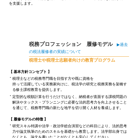
を支援します。
履修モデルのご案内
税務プロフェッション 履修モデル
▶過去
の税法履修者の実績について
税理士や税理士志願者向けの教育プログラム
【 基本方針コンセプト 】
税理士などの税務専門職を目指す方や既に資格を
持って活躍している実務家向けに、税法学の研究と税務実務を架橋す
る修士課程教育を提供します。
定型的な税額計算を行うだけではなく、納税者が直面する課税問題の
解決やタックス・プランニングに必要な法的思考力を向上させること
を通じて、税務専門職の新たな地平を切り開く人材を養成します。
【 履修モデルの特徴 】
研究スキル特講や法学・政治学総合演習などの科目により、法的思考
力や論文執筆のためのスキルを基礎から教育します。法学部出身では
なくとも、論文を書いたことがなくとも安心してください。