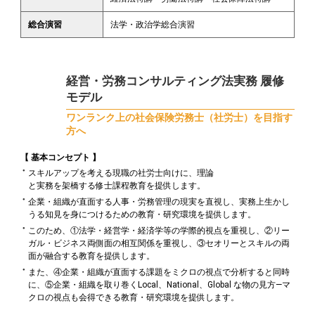
総合演習
法学・政治学総合演習
経営・労務コンサルティング法実務 履修
モデル
ワンランク上の社会保険労務士（社労士）を目指す
方へ
【 基本コンセプト 】
スキルアップを考える現職の社労士向けに、理論
と実務を架橋する修士課程教育を提供します。
企業・組織が直面する人事・労務管理の現実を直視し、実務上生かし
うる知見を身につけるための教育・研究環境を提供します。
このため、①法学・経営学・経済学等の学際的視点を重視し、②リー
ガル・ビジネス両側面の相互関係を重視し、③セオリーとスキルの両
面が融合する教育を提供します。
また、④企業・組織が直面する課題をミクロの視点で分析すると同時
に、⑤企業・組織を取り巻くLocal、National、Global な物の見方―マ
クロの視点も会得できる教育・研究環境を提供します。