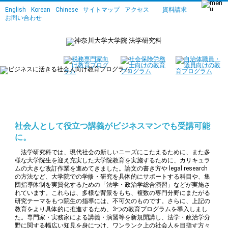
English
Korean
Chinese
サイトマップ
アクセス
資料請求
お問い合わせ
社会人向け教育プログラムとは
社会人として役立つ講義がビジネスマンでも受講可能
に。
法学研究科では、現代社会の新しいニーズにこたえるために、また多
様な大学院生を迎え充実した大学院教育を実施するために、カリキュラ
ムの大きな改訂作業を進めてきました。論文の書き方や legal research
の方法など、大学院での学修・研究を具体的にサポートする科目や、集
団指導体制を実質化するための「法学・政治学総合演習」などが実施さ
れています。これらは、多様な背景をもち、複数の専門分野にまたがる
研究テーマをもつ院生の指導には、不可欠のものです。さらに、上記の
教育をより具体的に推進するため、3つの教育プログラムを導入しまし
た。専門家・実務家による講義・演習等を新規開講し、法学・政治学分
野に関する幅広い知見を身につけ、ワンランク上の社会人を目指す方々