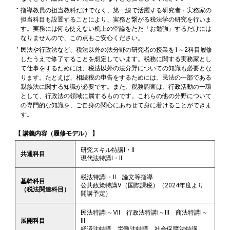
指導教員の担当教科だけでなく、第一線で活躍する研究者・実務家の
担当科目も設置することにより、実務と繋がる税法学の研究を行いま
す。実務には何も使えない机上の空論をただ「お勉強」するだけには
なりませんので、この点もご安心ください。
民法や行政法など、税法以外の法分野の研究者の授業を1～2科目履修
したうえで修了することを想定しています。税務に関する実務家とし
て仕事をするためには、税法以外の法分野についての知識も必要とな
ります。たとえば、相続税の申告をするためには、民法の一部である
親族法に関する知識が必要です。また、税務調査は、行政活動の一環
として、行政法の領域に属するものです。これらの他の分野について
の専門的な知識を、ご自身の関心にあわせて身に着けることができま
す。
【 講義内容（履修モデル） 】
研究スキル特講Ⅰ・Ⅱ
共通科目
現代法特講Ⅰ・Ⅱ
税法特講Ⅰ・Ⅱ 論文等指導
基幹科目
公共政策特講Ⅴ（国際課税）（2024年度より
（税法関連科目）
開講予定）
民法特講Ⅰ～Ⅶ 行政法特講Ⅰ～Ⅲ 商法特講Ⅰ～
展開科目
Ⅲ
経済法特講 労働法特講 社会保障法特講