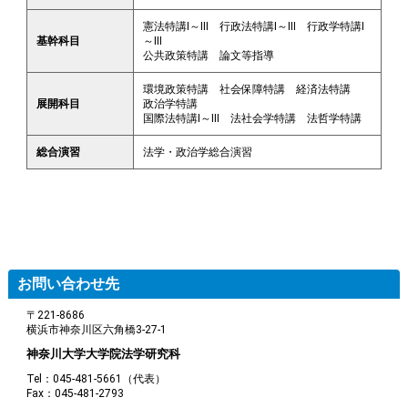
憲法特講Ⅰ～Ⅲ 行政法特講Ⅰ～Ⅲ 行政学特講Ⅰ
基幹科目
～Ⅲ
公共政策特講 論文等指導
環境政策特講 社会保障特講 経済法特講
展開科目
政治学特講
国際法特講Ⅰ～Ⅲ 法社会学特講 法哲学特講
総合演習
法学・政治学総合演習
お問い合わせ先
〒221-8686
横浜市神奈川区六角橋3-27-1
神奈川大学大学院法学研究科
Tel：045-481-5661（代表）
Fax：045-481-2793