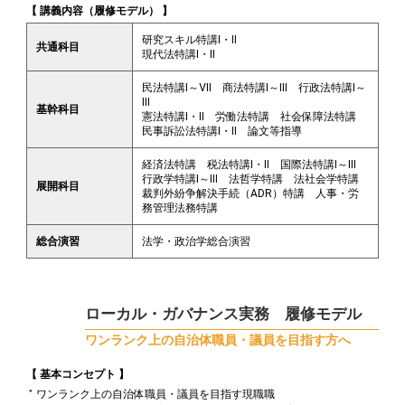
【 講義内容（履修モデル） 】
研究スキル特講Ⅰ・Ⅱ
共通科目
現代法特講Ⅰ・Ⅱ
民法特講Ⅰ～Ⅶ 商法特講Ⅰ～Ⅲ 行政法特講Ⅰ～
Ⅲ
基幹科目
憲法特講Ⅰ・Ⅱ 労働法特講 社会保障法特講
民事訴訟法特講Ⅰ・Ⅱ 論文等指導
経済法特講 税法特講Ⅰ・Ⅱ 国際法特講Ⅰ～Ⅲ
行政学特講Ⅰ～Ⅲ 法哲学特講 法社会学特講
展開科目
裁判外紛争解決手続（ADR）特講 人事・労
務管理法務特講
総合演習
法学・政治学総合演習
ローカル・ガバナンス実務 履修モデル
ワンランク上の自治体職員・議員を目指す方へ
【 基本コンセプト 】
ワンランク上の自治体職員・議員を目指す現職職